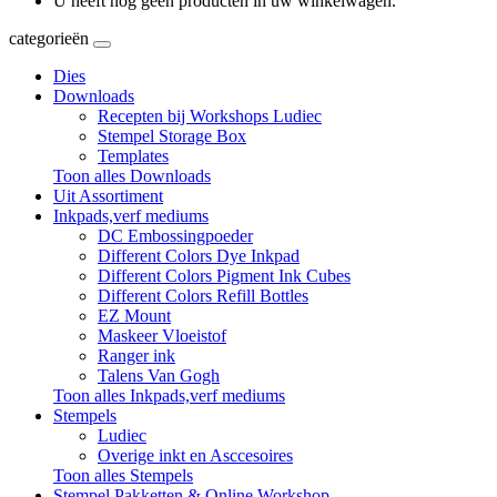
U heeft nog geen producten in uw winkelwagen.
categorieën
Dies
Downloads
Recepten bij Workshops Ludiec
Stempel Storage Box
Templates
Toon alles Downloads
Uit Assortiment
Inkpads,verf mediums
DC Embossingpoeder
Different Colors Dye Inkpad
Different Colors Pigment Ink Cubes
Different Colors Refill Bottles
EZ Mount
Maskeer Vloeistof
Ranger ink
Talens Van Gogh
Toon alles Inkpads,verf mediums
Stempels
Ludiec
Overige inkt en Asccesoires
Toon alles Stempels
Stempel Pakketten & Online Workshop