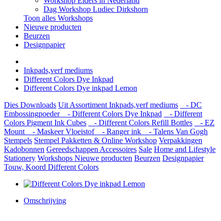
Workshop Elders in Nederland
Dag Workshop Ludiec Dirkshorn
Toon alles Workshops
Nieuwe producten
Beurzen
Designpapier
Inkpads,verf mediums
Different Colors Dye Inkpad
Different Colors Dye inkpad Lemon
Dies
Downloads
Uit Assortiment
Inkpads,verf mediums
- DC
Embossingpoeder
- Different Colors Dye Inkpad
- Different
Colors Pigment Ink Cubes
- Different Colors Refill Bottles
- EZ
Mount
- Maskeer Vloeistof
- Ranger ink
- Talens Van Gogh
Stempels
Stempel Pakketten & Online Workshop
Verpakkingen
Kadobonnen
Gereedschappen
Accessoires
Sale
Home and Lifestyle
Stationery
Workshops
Nieuwe producten
Beurzen
Designpapier
Touw, Koord Different Colors
Omschrijving