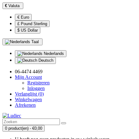
€
Valuta
€ Euro
£ Pound Sterling
$ US Dollar
Taal
Nederlands
Deutsch
06-4474 4469
Mijn Account
Registreren
Inloggen
Verlanglijst (0)
Winkelwagen
Afrekenen
0 product(en) - €0,00