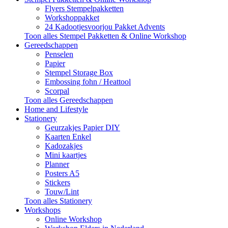
Flyers Stempelpakketten
Workshoppakket
24 Kadootjesvoorjou Pakket Advents
Toon alles Stempel Pakketten & Online Workshop
Gereedschappen
Penselen
Papier
Stempel Storage Box
Embossing fohn / Heattool
Scorpal
Toon alles Gereedschappen
Home and Lifestyle
Stationery
Geurzakjes Papier DIY
Kaarten Enkel
Kadozakjes
Mini kaartjes
Planner
Posters A5
Stickers
Touw/Lint
Toon alles Stationery
Workshops
Online Workshop