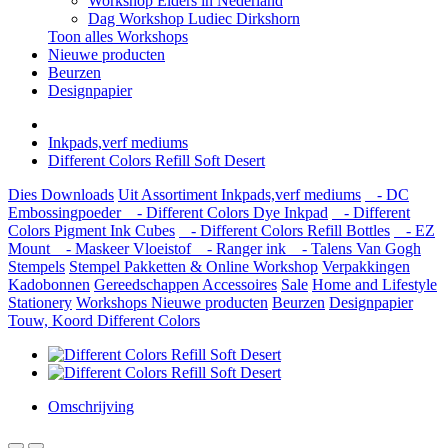
Workshop Elders in Nederland
Dag Workshop Ludiec Dirkshorn
Toon alles Workshops
Nieuwe producten
Beurzen
Designpapier
Inkpads,verf mediums
Different Colors Refill Soft Desert
Dies
Downloads
Uit Assortiment
Inkpads,verf mediums
- DC
Embossingpoeder
- Different Colors Dye Inkpad
- Different
Colors Pigment Ink Cubes
- Different Colors Refill Bottles
- EZ
Mount
- Maskeer Vloeistof
- Ranger ink
- Talens Van Gogh
Stempels
Stempel Pakketten & Online Workshop
Verpakkingen
Kadobonnen
Gereedschappen
Accessoires
Sale
Home and Lifestyle
Stationery
Workshops
Nieuwe producten
Beurzen
Designpapier
Touw, Koord Different Colors
Omschrijving