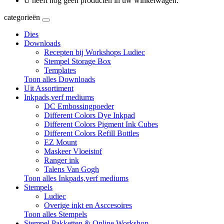
U heeft nog geen producten in uw winkelwagen.
categorieën
Dies
Downloads
Recepten bij Workshops Ludiec
Stempel Storage Box
Templates
Toon alles Downloads
Uit Assortiment
Inkpads,verf mediums
DC Embossingpoeder
Different Colors Dye Inkpad
Different Colors Pigment Ink Cubes
Different Colors Refill Bottles
EZ Mount
Maskeer Vloeistof
Ranger ink
Talens Van Gogh
Toon alles Inkpads,verf mediums
Stempels
Ludiec
Overige inkt en Asccesoires
Toon alles Stempels
Stempel Pakketten & Online Workshop