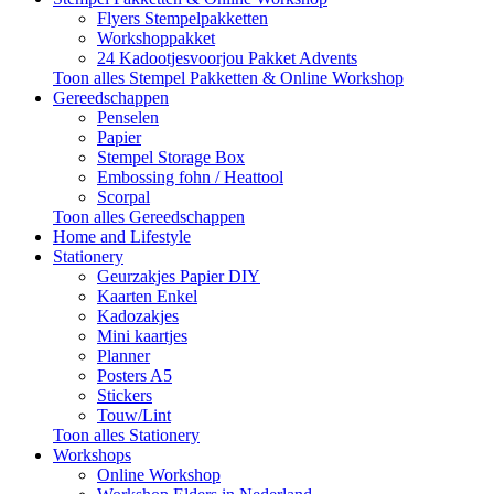
Flyers Stempelpakketten
Workshoppakket
24 Kadootjesvoorjou Pakket Advents
Toon alles Stempel Pakketten & Online Workshop
Gereedschappen
Penselen
Papier
Stempel Storage Box
Embossing fohn / Heattool
Scorpal
Toon alles Gereedschappen
Home and Lifestyle
Stationery
Geurzakjes Papier DIY
Kaarten Enkel
Kadozakjes
Mini kaartjes
Planner
Posters A5
Stickers
Touw/Lint
Toon alles Stationery
Workshops
Online Workshop