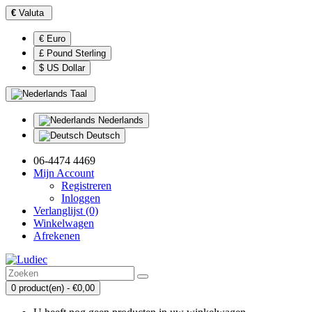
€
Valuta
€ Euro
£ Pound Sterling
$ US Dollar
Taal
Nederlands
Deutsch
06-4474 4469
Mijn Account
Registreren
Inloggen
Verlanglijst (0)
Winkelwagen
Afrekenen
0 product(en) - €0,00