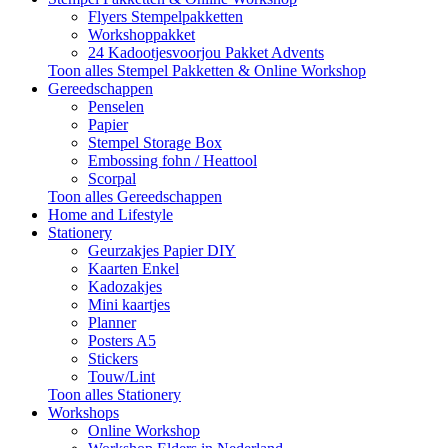
Flyers Stempelpakketten
Workshoppakket
24 Kadootjesvoorjou Pakket Advents
Toon alles Stempel Pakketten & Online Workshop
Gereedschappen
Penselen
Papier
Stempel Storage Box
Embossing fohn / Heattool
Scorpal
Toon alles Gereedschappen
Home and Lifestyle
Stationery
Geurzakjes Papier DIY
Kaarten Enkel
Kadozakjes
Mini kaartjes
Planner
Posters A5
Stickers
Touw/Lint
Toon alles Stationery
Workshops
Online Workshop