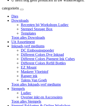
U heeft nog geen producten in uw winkelwagen.
categorieën
Dies
Downloads
Recepten bij Workshops Ludiec
Stempel Storage Box
Templates
Toon alles Downloads
Uit Assortiment
Inkpads,verf mediums
DC Embossingpoeder
Different Colors Dye Inkpad
Different Colors Pigment Ink Cubes
Different Colors Refill Bottles
EZ Mount
Maskeer Vloeistof
Ranger ink
Talens Van Gogh
Toon alles Inkpads,verf mediums
Stempels
Ludiec
Overige inkt en Asccesoires
Toon alles Stempels
Stempel Pakketten & Online Workshop