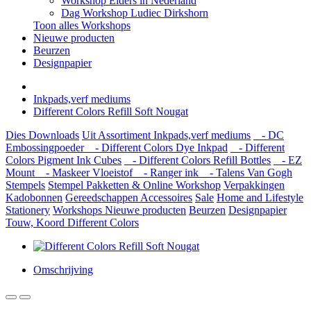
Workshop Elders in Nederland
Dag Workshop Ludiec Dirkshorn
Toon alles Workshops
Nieuwe producten
Beurzen
Designpapier
Inkpads,verf mediums
Different Colors Refill Soft Nougat
Dies
Downloads
Uit Assortiment
Inkpads,verf mediums
- DC
Embossingpoeder
- Different Colors Dye Inkpad
- Different
Colors Pigment Ink Cubes
- Different Colors Refill Bottles
- EZ
Mount
- Maskeer Vloeistof
- Ranger ink
- Talens Van Gogh
Stempels
Stempel Pakketten & Online Workshop
Verpakkingen
Kadobonnen
Gereedschappen
Accessoires
Sale
Home and Lifestyle
Stationery
Workshops
Nieuwe producten
Beurzen
Designpapier
Touw, Koord Different Colors
Omschrijving