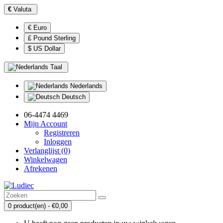
€
Valuta
€ Euro
£ Pound Sterling
$ US Dollar
Taal
Nederlands
Deutsch
06-4474 4469
Mijn Account
Registreren
Inloggen
Verlanglijst (0)
Winkelwagen
Afrekenen
0 product(en) - €0,00