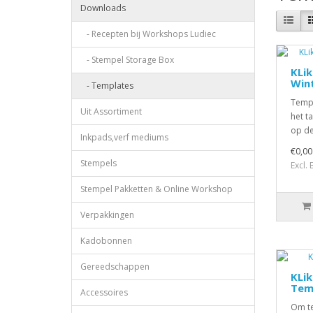
Downloads
- Recepten bij Workshops Ludiec
- Stempel Storage Box
KLik
Win
- Templates
Templ
Uit Assortiment
het t
op de
Inkpads,verf mediums
€0,00
Stempels
Excl.
Stempel Pakketten & Online Workshop
Verpakkingen
Kadobonnen
Gereedschappen
KLik
Tem
Accessoires
Om te