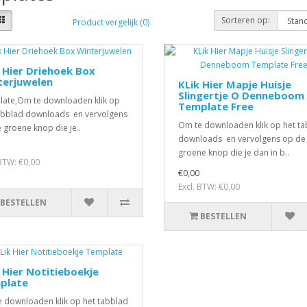
Sorteren op:
Product vergelijk (0)
 Hier Driehoek Box
terjuwelen
KLik Hier Mapje Huisje
Slingertje O Denneboom
ate,Om te downloaden klik op
Template Free
abblad downloads en vervolgens
Om te downloaden klik op het t
 groene knop die je..
downloads en vervolgens op de
groene knop die je dan in b..
 BTW: €0,00
€0,00
Excl. BTW: €0,00
BESTELLEN
BESTELLEN
 Hier Notitieboekje
plate
 downloaden klik op het tabblad