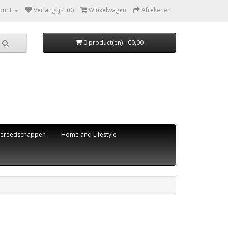
ount
Verlanglijst (0)
Winkelwagen
Afrekenen
0 product(en) - €0,00
ereedschappen
Home and Lifestyle