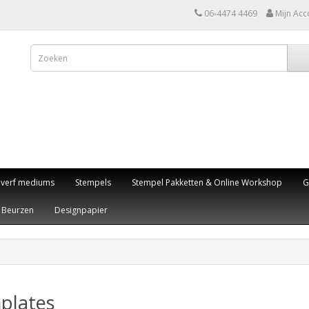
06-4474 4469
Mijn Acc
,verf mediums
Stempels
Stempel Pakketten & Online Workshop
G
Beurzen
Designpapier
plates