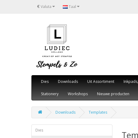
€
Valuta
Taal
Dies
Downloads
Uit Assortiment
Inkpads
Stationery
Workshops
Nieuwe producten
Downloads
Templates
Dies
Tem