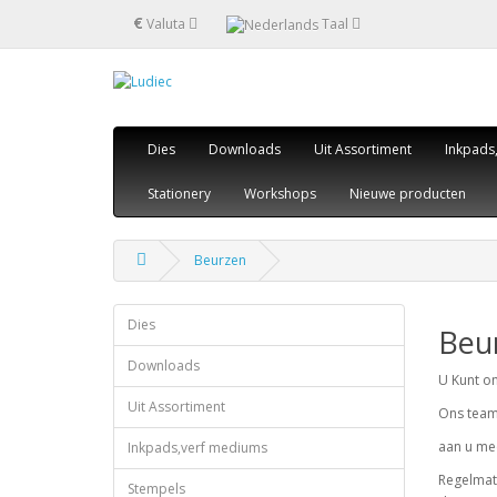
€
Valuta
Taal
Dies
Downloads
Uit Assortiment
Inkpads
Stationery
Workshops
Nieuwe producten
Beurzen
Dies
Beu
Downloads
U Kunt o
Uit Assortiment
Ons team 
aan u mee
Inkpads,verf mediums
Regelmati
Stempels