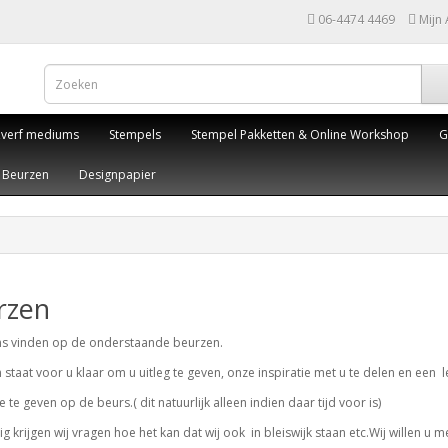
06-4474 4469
Mijn
,verf mediums
Stempels
Stempel Pakketten & Online Workshop
G
Beurzen
Designpapier
rzen
ns vinden op de onderstaande beurzen.
staat voor u klaar om u uitleg te geven, onze inspiratie met u te delen en een 
 te geven op de beurs.( dit natuurlijk alleen indien daar tijd voor is)
g krijgen wij vragen hoe het kan dat wij ook in bleiswijk staan etc.Wij willen u 