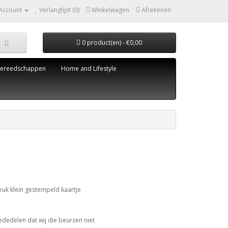
 Account
Verlanglijst (0)
Winkelwagen
Afrekenen
0 product(en) - €0,00
ereedschappen
Home and Lifestyle
leuk klein gestempeld kaartje
mededelen dat wij die beurzen niet