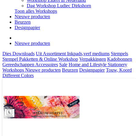
Workshop Elders in Nederland
Dag Workshop Ludiec Dirkshorn
Toon alles Workshops
Nieuwe producten
Beurzen
Designpapier
Nieuwe producten
Dies
Downloads
Uit Assortiment
Inkpads,verf mediums
Stempels
Stempel Pakketten & Online Workshop
Verpakkingen
Kadobonnen
Gereedschappen
Accessoires
Sale
Home and Lifestyle
Stationery
Workshops
Nieuwe producten
Beurzen
Designpapier
Touw, Koord
Different Colors