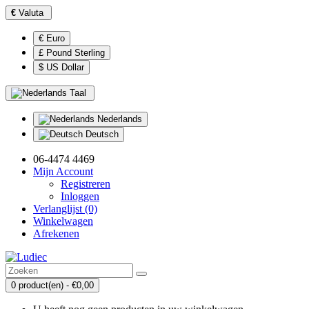
€
Valuta
€ Euro
£ Pound Sterling
$ US Dollar
Taal
Nederlands
Deutsch
06-4474 4469
Mijn Account
Registreren
Inloggen
Verlanglijst (0)
Winkelwagen
Afrekenen
0 product(en) - €0,00