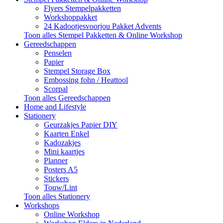
Flyers Stempelpakketten
Workshoppakket
24 Kadootjesvoorjou Pakket Advents
Toon alles Stempel Pakketten & Online Workshop
Gereedschappen
Penselen
Papier
Stempel Storage Box
Embossing fohn / Heattool
Scorpal
Toon alles Gereedschappen
Home and Lifestyle
Stationery
Geurzakjes Papier DIY
Kaarten Enkel
Kadozakjes
Mini kaartjes
Planner
Posters A5
Stickers
Touw/Lint
Toon alles Stationery
Workshops
Online Workshop