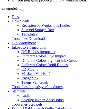
U heeft nog geen producten in uw winkelwagen.
categorieën
Dies
Downloads
Recepten bij Workshops Ludiec
Stempel Storage Box
Templates
Toon alles Downloads
Uit Assortiment
Inkpads,verf mediums
DC Embossingpoeder
Different Colors Dye Inkpad
Different Colors Pigment Ink Cubes
Different Colors Refill Bottles
EZ Mount
Maskeer Vloeistof
Ranger ink
Talens Van Gogh
Toon alles Inkpads,verf mediums
Stempels
Ludiec
Overige inkt en Asccesoires
Toon alles Stempels
Stempel Pakketten & Online Workshop