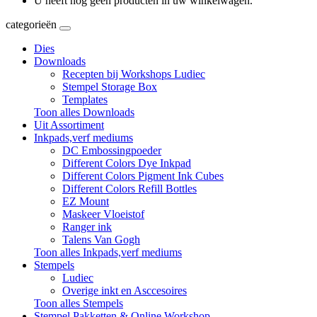
U heeft nog geen producten in uw winkelwagen.
categorieën
Dies
Downloads
Recepten bij Workshops Ludiec
Stempel Storage Box
Templates
Toon alles Downloads
Uit Assortiment
Inkpads,verf mediums
DC Embossingpoeder
Different Colors Dye Inkpad
Different Colors Pigment Ink Cubes
Different Colors Refill Bottles
EZ Mount
Maskeer Vloeistof
Ranger ink
Talens Van Gogh
Toon alles Inkpads,verf mediums
Stempels
Ludiec
Overige inkt en Asccesoires
Toon alles Stempels
Stempel Pakketten & Online Workshop