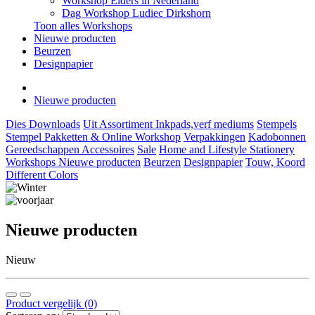
Workshop Elders in Nederland
Dag Workshop Ludiec Dirkshorn
Toon alles Workshops
Nieuwe producten
Beurzen
Designpapier
Nieuwe producten
Dies
Downloads
Uit Assortiment
Inkpads,verf mediums
Stempels
Stempel Pakketten & Online Workshop
Verpakkingen
Kadobonnen
Gereedschappen
Accessoires
Sale
Home and Lifestyle
Stationery
Workshops
Nieuwe producten
Beurzen
Designpapier
Touw, Koord
Different Colors
Nieuwe producten
Nieuw
Product vergelijk (0)