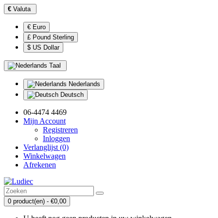
€
Valuta
€ Euro
£ Pound Sterling
$ US Dollar
Taal
Nederlands
Deutsch
06-4474 4469
Mijn Account
Registreren
Inloggen
Verlanglijst (0)
Winkelwagen
Afrekenen
0 product(en) - €0,00