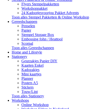
Flyers Stempelpakketten
Workshoppakket
24 Kadootjesvoorjou Pakket Advents
Toon alles Stempel Pakketten & Online Workshop
Gereedschappen
Penselen
Papier
Stempel Storage Box
Embossing fohn / Heattool
Scorpal
Toon alles Gereedschappen
Home and Lifestyle
Stationery
Geurzakjes Papier DIY
Kaarten Enkel
Kadozakjes
Mini kaartjes
Planner
Posters A5
Stickers
Touw/Lint
Toon alles Stationery
Workshops
Online Workshop