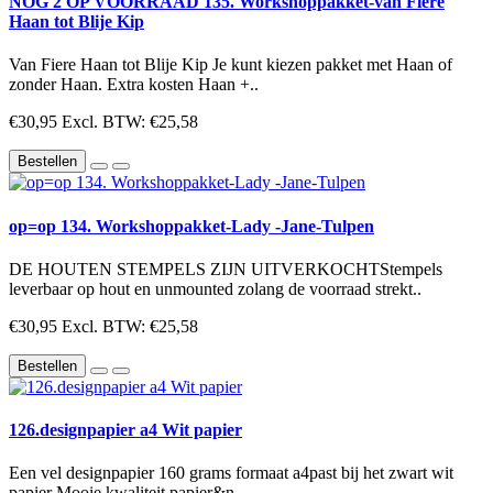
NOG 2 OP VOORRAAD 135. Workshoppakket-van Fiere
Haan tot Blije Kip
Van Fiere Haan tot Blije Kip Je kunt kiezen pakket met Haan of
zonder Haan. Extra kosten Haan +..
€30,95
Excl. BTW: €25,58
Bestellen
op=op 134. Workshoppakket-Lady -Jane-Tulpen
DE HOUTEN STEMPELS ZIJN UITVERKOCHTStempels
leverbaar op hout en unmounted zolang de voorraad strekt..
€30,95
Excl. BTW: €25,58
Bestellen
126.designpapier a4 Wit papier
Een vel designpapier 160 grams formaat a4past bij het zwart wit
papier Mooie kwaliteit papier&n..