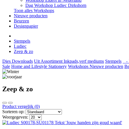
Workshop Elders in Nederland
Dag Workshop Ludiec Dirkshorn
Toon alles Workshops
Nieuwe producten
Beurzen
Designpapier
Stempels
Ludiec
Zeep & zo
Dies
Downloads
Uit Assortiment
Inkpads,verf mediums
Stempels
- 
Sale
Home and Lifestyle
Stationery
Workshops
Nieuwe producten
Be
Zeep & zo
Product vergelijk (0)
Sorteren op:
Weergegeven: