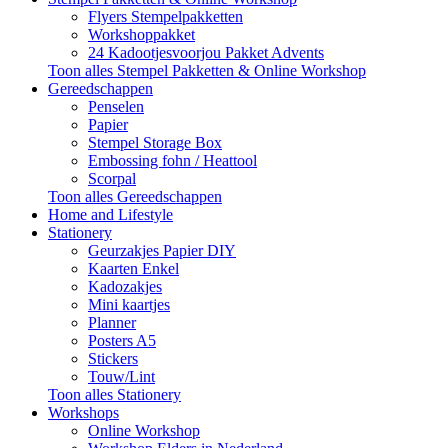
Flyers Stempelpakketten
Workshoppakket
24 Kadootjesvoorjou Pakket Advents
Toon alles Stempel Pakketten & Online Workshop
Gereedschappen
Penselen
Papier
Stempel Storage Box
Embossing fohn / Heattool
Scorpal
Toon alles Gereedschappen
Home and Lifestyle
Stationery
Geurzakjes Papier DIY
Kaarten Enkel
Kadozakjes
Mini kaartjes
Planner
Posters A5
Stickers
Touw/Lint
Toon alles Stationery
Workshops
Online Workshop