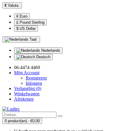
€
Valuta
€ Euro
£ Pound Sterling
$ US Dollar
Taal
Nederlands
Deutsch
06-4474 4469
Mijn Account
Registreren
Inloggen
Verlanglijst (0)
Winkelwagen
Afrekenen
0 product(en) - €0,00