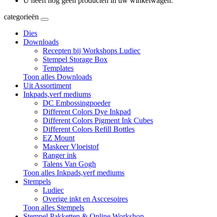
U heeft nog geen producten in uw winkelwagen.
categorieën
Dies
Downloads
Recepten bij Workshops Ludiec
Stempel Storage Box
Templates
Toon alles Downloads
Uit Assortiment
Inkpads,verf mediums
DC Embossingpoeder
Different Colors Dye Inkpad
Different Colors Pigment Ink Cubes
Different Colors Refill Bottles
EZ Mount
Maskeer Vloeistof
Ranger ink
Talens Van Gogh
Toon alles Inkpads,verf mediums
Stempels
Ludiec
Overige inkt en Asccesoires
Toon alles Stempels
Stempel Pakketten & Online Workshop