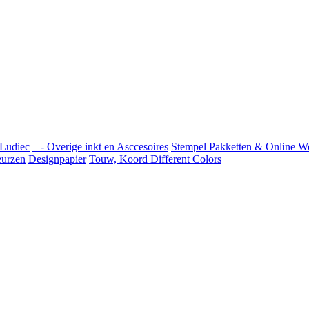
Ludiec
- Overige inkt en Asccesoires
Stempel Pakketten & Online W
urzen
Designpapier
Touw, Koord Different Colors