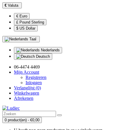
€
Valuta
€ Euro
£ Pound Sterling
$ US Dollar
Taal
Nederlands
Deutsch
06-4474 4469
Mijn Account
Registreren
Inloggen
Verlanglijst (0)
Winkelwagen
Afrekenen
0 product(en) - €0,00