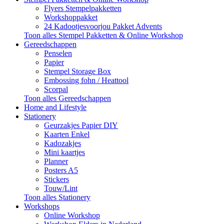
Flyers Stempelpakketten
Workshoppakket
24 Kadootjesvoorjou Pakket Advents
Toon alles Stempel Pakketten & Online Workshop
Gereedschappen
Penselen
Papier
Stempel Storage Box
Embossing fohn / Heattool
Scorpal
Toon alles Gereedschappen
Home and Lifestyle
Stationery
Geurzakjes Papier DIY
Kaarten Enkel
Kadozakjes
Mini kaartjes
Planner
Posters A5
Stickers
Touw/Lint
Toon alles Stationery
Workshops
Online Workshop