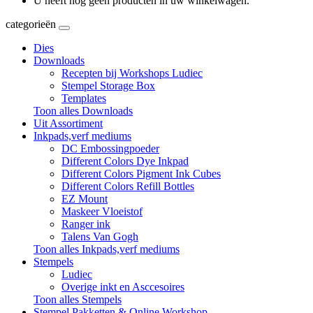
U heeft nog geen producten in uw winkelwagen.
categorieën
Dies
Downloads
Recepten bij Workshops Ludiec
Stempel Storage Box
Templates
Toon alles Downloads
Uit Assortiment
Inkpads,verf mediums
DC Embossingpoeder
Different Colors Dye Inkpad
Different Colors Pigment Ink Cubes
Different Colors Refill Bottles
EZ Mount
Maskeer Vloeistof
Ranger ink
Talens Van Gogh
Toon alles Inkpads,verf mediums
Stempels
Ludiec
Overige inkt en Asccesoires
Toon alles Stempels
Stempel Pakketten & Online Workshop