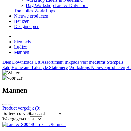
Workshop Elders in Nederland
Dag Workshop Ludiec Dirkshorn
Toon alles Workshops
Nieuwe producten
Beurzen
Designpapier
Stempels
Ludiec
Mannen
Dies
Downloads
Uit Assortiment
Inkpads,verf mediums
Stempels
- 
Sale
Home and Lifestyle
Stationery
Workshops
Nieuwe producten
Be
Mannen
Product vergelijk (0)
Sorteren op:
Weergegeven: