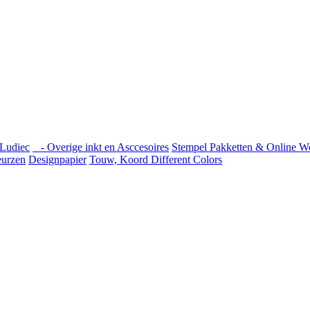
Ludiec
- Overige inkt en Asccesoires
Stempel Pakketten & Online W
urzen
Designpapier
Touw, Koord Different Colors