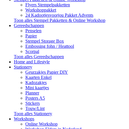
Flyers Stempelpakketten
Workshoppakket
24 Kadootjesvoorjou Pakket Advents
Toon alles Stempel Pakketten & Online Workshop
Gereedschappen
Penselen
Papier
Stempel Storage Box
Embossing fohn / Heattool
Scorpal
Toon alles Gereedschappen
Home and Lifestyle
Stationery
Geurzakjes Papier DIY
Kaarten Enkel
Kadozakjes
Mini kaartjes
Planner
Posters A5
Stickers
Touw/Lint
Toon alles Stationery
Workshops
Online Workshop