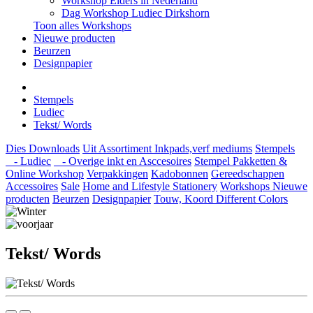
Workshop Elders in Nederland
Dag Workshop Ludiec Dirkshorn
Toon alles Workshops
Nieuwe producten
Beurzen
Designpapier
Stempels
Ludiec
Tekst/ Words
Dies
Downloads
Uit Assortiment
Inkpads,verf mediums
Stempels
- Ludiec
- Overige inkt en Asccesoires
Stempel Pakketten &
Online Workshop
Verpakkingen
Kadobonnen
Gereedschappen
Accessoires
Sale
Home and Lifestyle
Stationery
Workshops
Nieuwe
producten
Beurzen
Designpapier
Touw, Koord Different Colors
Tekst/ Words