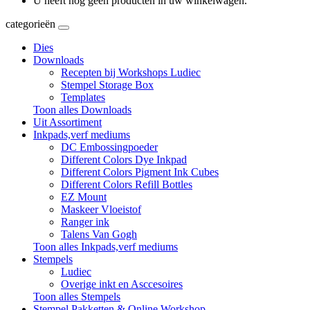
U heeft nog geen producten in uw winkelwagen.
categorieën
Dies
Downloads
Recepten bij Workshops Ludiec
Stempel Storage Box
Templates
Toon alles Downloads
Uit Assortiment
Inkpads,verf mediums
DC Embossingpoeder
Different Colors Dye Inkpad
Different Colors Pigment Ink Cubes
Different Colors Refill Bottles
EZ Mount
Maskeer Vloeistof
Ranger ink
Talens Van Gogh
Toon alles Inkpads,verf mediums
Stempels
Ludiec
Overige inkt en Asccesoires
Toon alles Stempels
Stempel Pakketten & Online Workshop