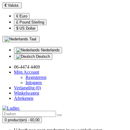
€
Valuta
€ Euro
£ Pound Sterling
$ US Dollar
Taal
Nederlands
Deutsch
06-4474 4469
Mijn Account
Registreren
Inloggen
Verlanglijst (0)
Winkelwagen
Afrekenen
0 product(en) - €0,00