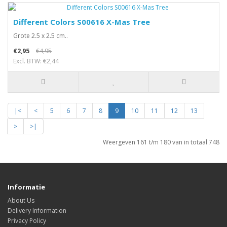
Different Colors S00616 X-Mas Tree
Grote 2.5 x 2.5 cm..
€2,95
€4,95
Excl. BTW: €2,44
|<
<
5
6
7
8
9
10
11
12
13
>
>|
Weergeven 161 t/m 180 van in totaal 748
Informatie
About Us
Delivery Information
Privacy Policy