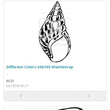
Different Colors S00105 Wentletrap
..
€6,25
Excl. BTW: €5,17