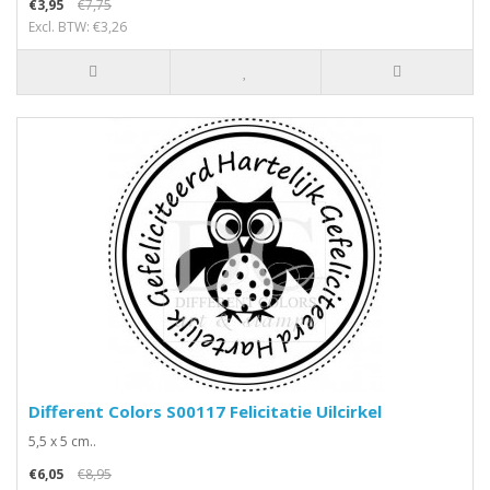
€3,95
€7,75
Excl. BTW: €3,26
Different Colors S00117 Felicitatie Uilcirkel
5,5 x 5 cm..
€6,05
€8,95