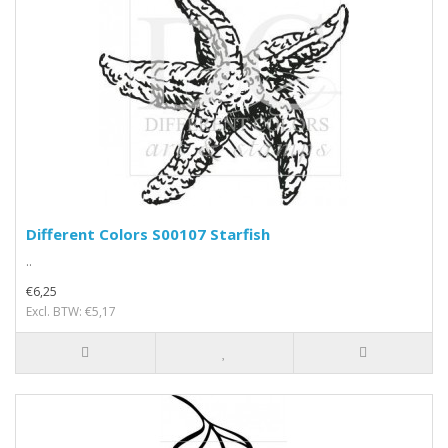
Different Colors S00107 Starfish
..
€6,25
Excl. BTW: €5,17