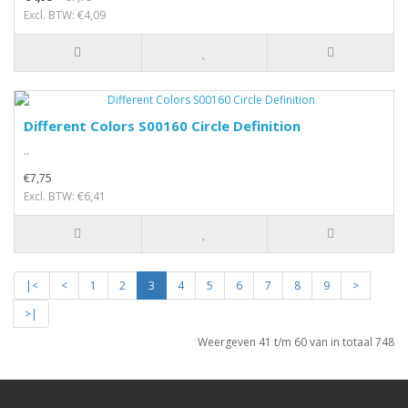
Excl. BTW: €4,09
Different Colors S00160 Circle Definition
..
€7,75
Excl. BTW: €6,41
|<
<
1
2
3
4
5
6
7
8
9
>
>|
Weergeven 41 t/m 60 van in totaal 748