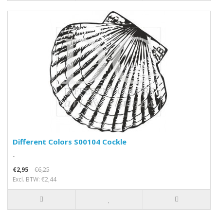
Different Colors S00104 Cockle
..
€2,95
€6,25
Excl. BTW: €2,44