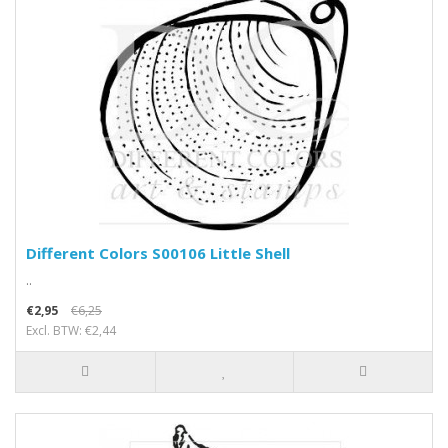
Different Colors S00106 Little Shell
..
€2,95
€6,25
Excl. BTW: €2,44