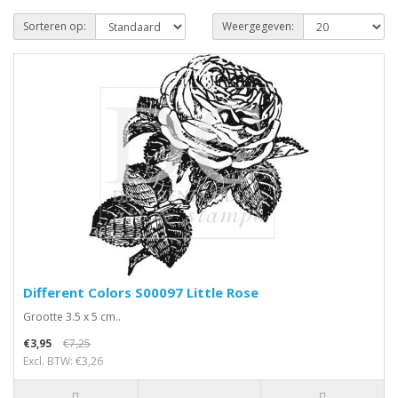
Sorteren op:
Weergegeven:
Different Colors S00097 Little Rose
Grootte 3.5 x 5 cm..
€3,95
€7,25
Excl. BTW: €3,26