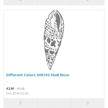
Different Colors S00103 Shell Risso
..
€2,95
€7,25
Excl. BTW: €2,44