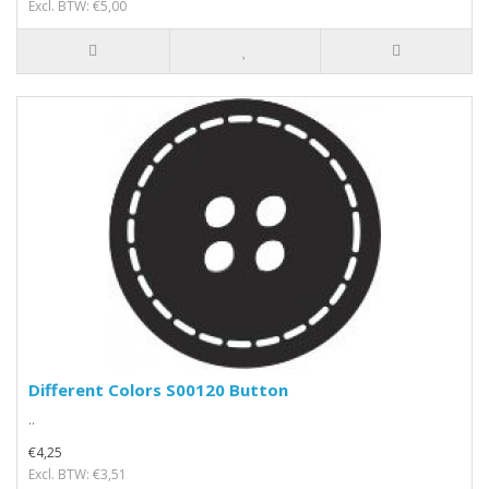
Excl. BTW: €5,00
Different Colors S00120 Button
..
€4,25
Excl. BTW: €3,51