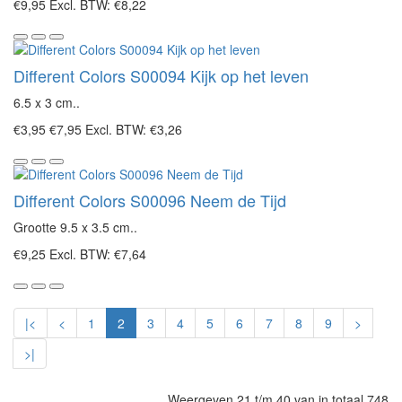
€9,95
Excl. BTW: €8,22
Different Colors S00094 Kijk op het leven
6.5 x 3 cm..
€3,95
€7,95
Excl. BTW: €3,26
Different Colors S00096 Neem de Tijd
Grootte 9.5 x 3.5 cm..
€9,25
Excl. BTW: €7,64
|<
<
1
2
3
4
5
6
7
8
9
>
>|
Weergeven 21 t/m 40 van in totaal 748