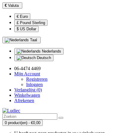
€
Valuta
€ Euro
£ Pound Sterling
$ US Dollar
Taal
Nederlands
Deutsch
06-4474 4469
Mijn Account
Registreren
Inloggen
Verlanglijst (0)
Winkelwagen
Afrekenen
0 product(en) - €0,00