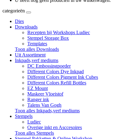
U heeft nog geen producten in uw winkelwagen.
categorieën
Dies
Downloads
Recepten bij Workshops Ludiec
Stempel Storage Box
Templates
Toon alles Downloads
Uit Assortiment
Inkpads,verf mediums
DC Embossingpoeder
Different Colors Dye Inkpad
Different Colors Pigment Ink Cubes
Different Colors Refill Bottles
EZ Mount
Maskeer Vloeistof
Ranger ink
Talens Van Gogh
Toon alles Inkpads,verf mediums
Stempels
Ludiec
Overige inkt en Asccesoires
Toon alles Stempels
Stempel Pakketten & Online Workshop