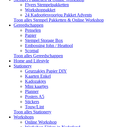
Flyers Stempelpakketten
Workshoppakket
24 Kadootjesvoorjou Pakket Advents
Toon alles Stempel Pakketten & Online Workshop
Gereedschappen
Penselen
Papier
Stempel Storage Box
Embossing fohn / Heattool
Scorpal
Toon alles Gereedschappen
Home and Lifestyle
Stationery
Geurzakjes Papier DIY
Kaarten Enkel
Kadozakjes
Mini kaartjes
Planner
Posters A5
Stickers
Touw/Lint
Toon alles Stationery
Workshops
Online Workshop