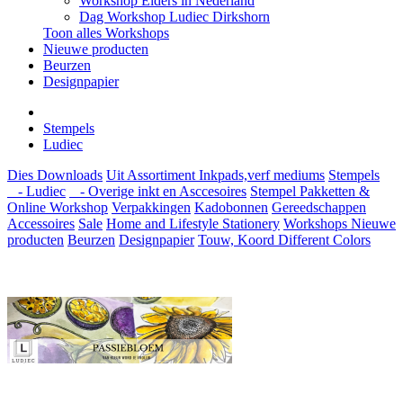
Workshop Elders in Nederland
Dag Workshop Ludiec Dirkshorn
Toon alles Workshops
Nieuwe producten
Beurzen
Designpapier
Stempels
Ludiec
Dies
Downloads
Uit Assortiment
Inkpads,verf mediums
Stempels
- Ludiec
- Overige inkt en Asccesoires
Stempel Pakketten &
Online Workshop
Verpakkingen
Kadobonnen
Gereedschappen
Accessoires
Sale
Home and Lifestyle
Stationery
Workshops
Nieuwe
producten
Beurzen
Designpapier
Touw, Koord Different Colors