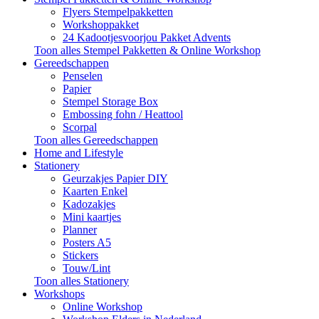
Flyers Stempelpakketten
Workshoppakket
24 Kadootjesvoorjou Pakket Advents
Toon alles Stempel Pakketten & Online Workshop
Gereedschappen
Penselen
Papier
Stempel Storage Box
Embossing fohn / Heattool
Scorpal
Toon alles Gereedschappen
Home and Lifestyle
Stationery
Geurzakjes Papier DIY
Kaarten Enkel
Kadozakjes
Mini kaartjes
Planner
Posters A5
Stickers
Touw/Lint
Toon alles Stationery
Workshops
Online Workshop