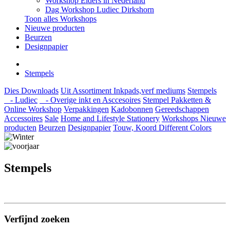
Workshop Elders in Nederland
Dag Workshop Ludiec Dirkshorn
Toon alles Workshops
Nieuwe producten
Beurzen
Designpapier
Stempels
Dies
Downloads
Uit Assortiment
Inkpads,verf mediums
Stempels
- Ludiec
- Overige inkt en Asccesoires
Stempel Pakketten &
Online Workshop
Verpakkingen
Kadobonnen
Gereedschappen
Accessoires
Sale
Home and Lifestyle
Stationery
Workshops
Nieuwe
producten
Beurzen
Designpapier
Touw, Koord Different Colors
Stempels
Verfijnd zoeken