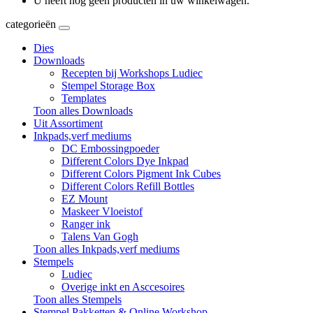
U heeft nog geen producten in uw winkelwagen.
categorieën
Dies
Downloads
Recepten bij Workshops Ludiec
Stempel Storage Box
Templates
Toon alles Downloads
Uit Assortiment
Inkpads,verf mediums
DC Embossingpoeder
Different Colors Dye Inkpad
Different Colors Pigment Ink Cubes
Different Colors Refill Bottles
EZ Mount
Maskeer Vloeistof
Ranger ink
Talens Van Gogh
Toon alles Inkpads,verf mediums
Stempels
Ludiec
Overige inkt en Asccesoires
Toon alles Stempels
Stempel Pakketten & Online Workshop