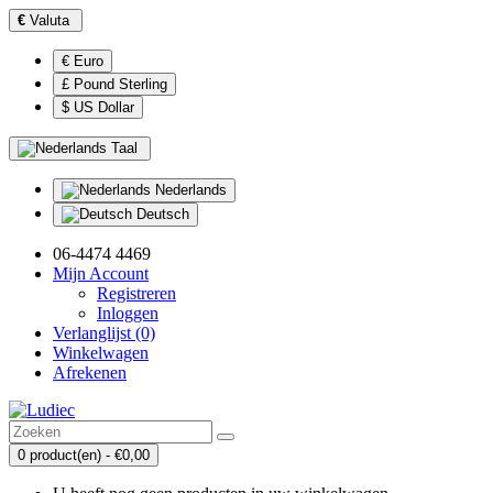
€
Valuta
€ Euro
£ Pound Sterling
$ US Dollar
Taal
Nederlands
Deutsch
06-4474 4469
Mijn Account
Registreren
Inloggen
Verlanglijst (0)
Winkelwagen
Afrekenen
0 product(en) - €0,00