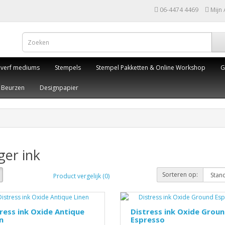
06-4474 4469
Mijn
,verf mediums
Stempels
Stempel Pakketten & Online Workshop
G
Beurzen
Designpapier
er ink
Sorteren op:
Product vergelijk (0)
ress ink Oxide Antique
Distress ink Oxide Grou
n
Espresso