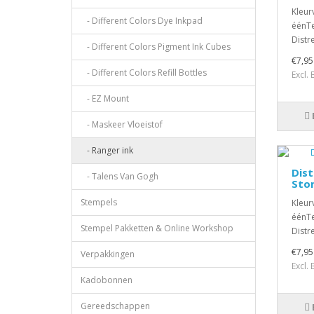
Kleur
- Different Colors Dye Inkpad
éénTe
Distr
- Different Colors Pigment Ink Cubes
€7,95
- Different Colors Refill Bottles
Excl.
- EZ Mount
- Maskeer Vloeistof
- Ranger ink
Dist
- Talens Van Gogh
Sto
Stempels
Kleur
éénTe
Stempel Pakketten & Online Workshop
Distr
€7,95
Verpakkingen
Excl.
Kadobonnen
Gereedschappen