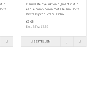
t in
Kleurvaste dye inkt en pigment inkt in
oltz
éénTe combineren met alle Tim Holtz
Distress productenGeschik..
€7,95
Excl. BTW: €6,57
BESTELLEN