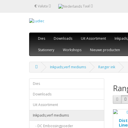
€
Valuta
Taal
Dies
Downloads
Uit Assortiment
Inkpads
Stationery
Workshops
Nieuwe producten
Inkpads,verf mediums
Ranger ink
Dies
Rang
Downloads
Uit Assortiment
Inkpads,verf mediums
Dist
Line
- DC Embossingpoeder