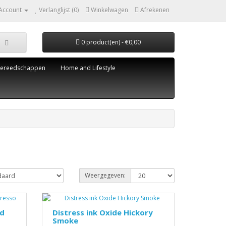
 Account
Verlanglijst (0)
Winkelwagen
Afrekenen
0 product(en) - €0,00
ereedschappen
Home and Lifestyle
Weergegeven:
nd
Distress ink Oxide Hickory
Smoke