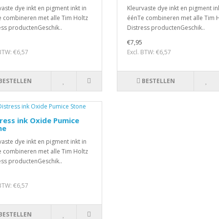
vaste dye inkt en pigment inkt in
Kleurvaste dye inkt en pigment ink
 combineren met alle Tim Holtz
éénTe combineren met alle Tim H
ess productenGeschik..
Distress productenGeschik..
€7,95
 BTW: €6,57
Excl. BTW: €6,57
BESTELLEN
BESTELLEN
ress ink Oxide Pumice
ne
vaste dye inkt en pigment inkt in
 combineren met alle Tim Holtz
ess productenGeschik..
 BTW: €6,57
BESTELLEN