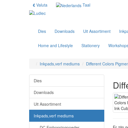
€
Valuta
Taal
Dies
Downloads
Uit Assortiment
Inkp
Home and Lifestyle
Stationery
Workshop
Inkpads,verf mediums
Different Colors Pigme
Dies
Dif
Downloads
Uit Assortiment
Inkpads,verf mediums
Er zijn 
- DC Embossingpoeder