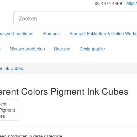
06-4474 4469
Mijn 
ads,verf mediums
Stempels
Stempel Pakketten & Online Work
s
Nieuwe producten
Beurzen
Designpapier
nt Ink Cubes
ferent Colors Pigment Ink Cubes
geen producten in deze categorie.