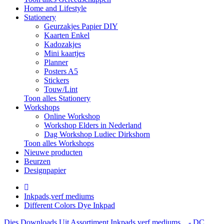
Home and Lifestyle
Stationery
Geurzakjes Papier DIY
Kaarten Enkel
Kadozakjes
Mini kaartjes
Planner
Posters A5
Stickers
Touw/Lint
Toon alles Stationery
Workshops
Online Workshop
Workshop Elders in Nederland
Dag Workshop Ludiec Dirkshorn
Toon alles Workshops
Nieuwe producten
Beurzen
Designpapier
Inkpads,verf mediums
Different Colors Dye Inkpad
Dies
Downloads
Uit Assortiment
Inkpads,verf mediums
- DC