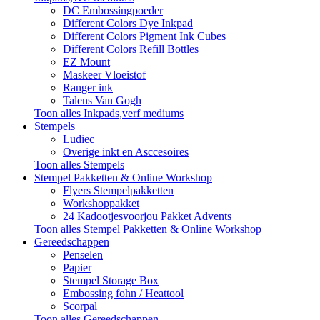
DC Embossingpoeder
Different Colors Dye Inkpad
Different Colors Pigment Ink Cubes
Different Colors Refill Bottles
EZ Mount
Maskeer Vloeistof
Ranger ink
Talens Van Gogh
Toon alles Inkpads,verf mediums
Stempels
Ludiec
Overige inkt en Asccesoires
Toon alles Stempels
Stempel Pakketten & Online Workshop
Flyers Stempelpakketten
Workshoppakket
24 Kadootjesvoorjou Pakket Advents
Toon alles Stempel Pakketten & Online Workshop
Gereedschappen
Penselen
Papier
Stempel Storage Box
Embossing fohn / Heattool
Scorpal
Toon alles Gereedschappen