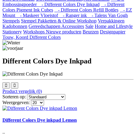
Embossingpoeder
- Different Colors Dye Inkpad
- Different
Colors Pigment Ink Cubes
- Different Colors Refill Bottles
- EZ
Mount
- Maskeer Vloeistof
- Ranger ink
- Talens Van Gogh
Stempels
Stempel Pakketten & Online Workshop
Verpakkingen
Kadobonnen
Gereedschappen
Accessoires
Sale
Home and Lifestyle
Stationery
Workshops
Nieuwe producten
Beurzen
Designpapier
Touw, Koord Different Colors
Different Colors Dye Inkpad
Product vergelijk (0)
Sorteren op:
Weergegeven:
Different Colors Dye inkpad Lemon
..