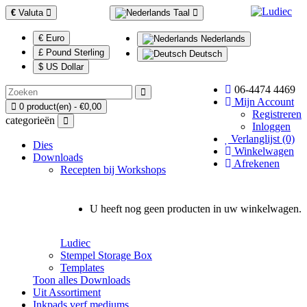
€
Valuta
Taal
€ Euro
Nederlands
£ Pound Sterling
Deutsch
$ US Dollar
06-4474 4469
Mijn Account
0 product(en) - €0,00
Registreren
categorieën
Inloggen
Verlanglijst (0)
Dies
Winkelwagen
Downloads
Afrekenen
Recepten bij Workshops
U heeft nog geen producten in uw winkelwagen.
Ludiec
Stempel Storage Box
Templates
Toon alles Downloads
Uit Assortiment
Inkpads,verf mediums