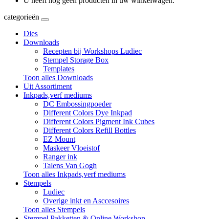
U heeft nog geen producten in uw winkelwagen.
categorieën
Dies
Downloads
Recepten bij Workshops Ludiec
Stempel Storage Box
Templates
Toon alles Downloads
Uit Assortiment
Inkpads,verf mediums
DC Embossingpoeder
Different Colors Dye Inkpad
Different Colors Pigment Ink Cubes
Different Colors Refill Bottles
EZ Mount
Maskeer Vloeistof
Ranger ink
Talens Van Gogh
Toon alles Inkpads,verf mediums
Stempels
Ludiec
Overige inkt en Asccesoires
Toon alles Stempels
Stempel Pakketten & Online Workshop