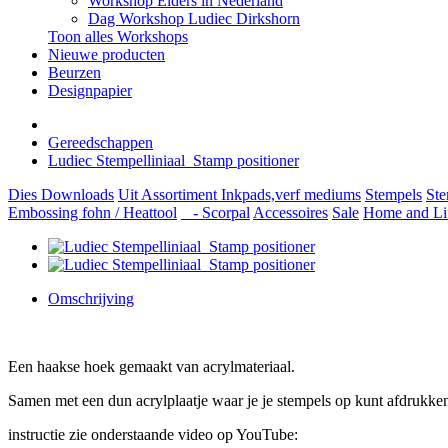
Workshop Elders in Nederland
Dag Workshop Ludiec Dirkshorn
Toon alles Workshops
Nieuwe producten
Beurzen
Designpapier
Gereedschappen
Ludiec Stempelliniaal_Stamp positioner
Dies
Downloads
Uit Assortiment
Inkpads,verf mediums
Stempels
Ste
Embossing fohn / Heattool
- Scorpal
Accessoires
Sale
Home and Li
Omschrijving
Een haakse hoek gemaakt van acrylmateriaal.
Samen met een dun acrylplaatje waar je je stempels op kunt afdrukke
instructie zie onderstaande video op YouTube: