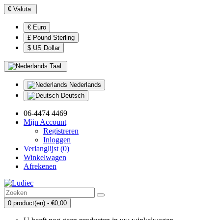
€
Valuta
€ Euro
£ Pound Sterling
$ US Dollar
Taal
Nederlands
Deutsch
06-4474 4469
Mijn Account
Registreren
Inloggen
Verlanglijst (0)
Winkelwagen
Afrekenen
0 product(en) - €0,00