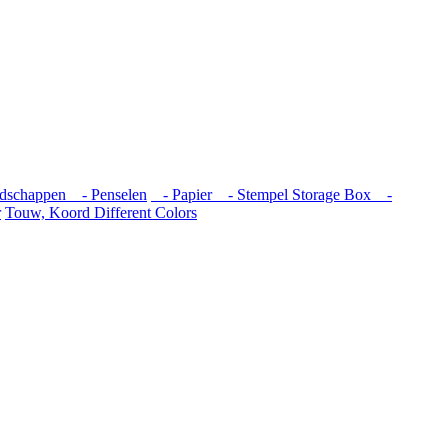
dschappen
- Penselen
- Papier
- Stempel Storage Box
-
r
Touw, Koord Different Colors