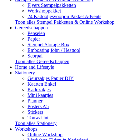
Flyers Stempelpakketten
Workshoppakket
24 Kadootjesvoorjou Pakket Advents
Toon alles Stempel Pakketten & Online Workshop
Gereedschappen
Penselen
Papier
Stempel Storage Box
Embossing fohn / Heattool
Scorpal
Toon alles Gereedschappen
Home and Lifestyle
Stationery
Geurzakjes Papier DIY
Kaarten Enkel
Kadozakjes
Mini kaartjes
Planner
Posters A5
Stickers
Touw/Lint
Toon alles Stationery
Workshops
Online Workshop