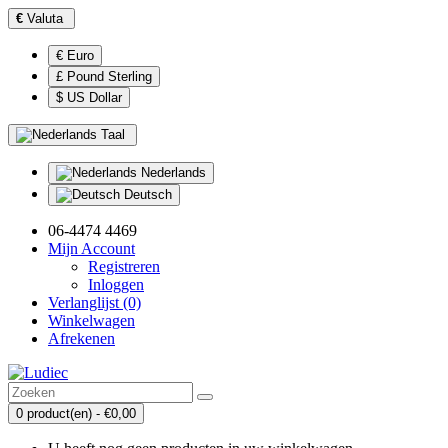
€
Valuta
€ Euro
£ Pound Sterling
$ US Dollar
Taal
Nederlands
Deutsch
06-4474 4469
Mijn Account
Registreren
Inloggen
Verlanglijst (0)
Winkelwagen
Afrekenen
0 product(en) - €0,00