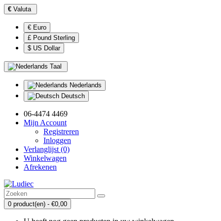
€
Valuta
€ Euro
£ Pound Sterling
$ US Dollar
Taal
Nederlands
Deutsch
06-4474 4469
Mijn Account
Registreren
Inloggen
Verlanglijst (0)
Winkelwagen
Afrekenen
0 product(en) - €0,00