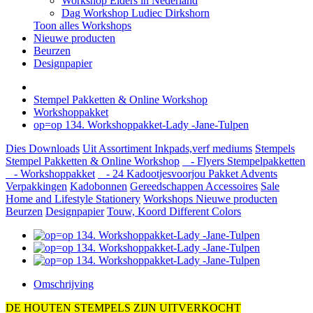
Workshop Elders in Nederland
Dag Workshop Ludiec Dirkshorn
Toon alles Workshops
Nieuwe producten
Beurzen
Designpapier
Stempel Pakketten & Online Workshop
Workshoppakket
op=op 134. Workshoppakket-Lady -Jane-Tulpen
Dies
Downloads
Uit Assortiment
Inkpads,verf mediums
Stempels
Stempel Pakketten & Online Workshop
- Flyers Stempelpakketten
- Workshoppakket
- 24 Kadootjesvoorjou Pakket Advents
Verpakkingen
Kadobonnen
Gereedschappen
Accessoires
Sale
Home and Lifestyle
Stationery
Workshops
Nieuwe producten
Beurzen
Designpapier
Touw, Koord Different Colors
Omschrijving
DE HOUTEN STEMPELS ZIJN UITVERKOCHT