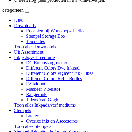
U heeft nog geen producten in uw winkelwagen.
categorieën
Dies
Downloads
Recepten bij Workshops Ludiec
Stempel Storage Box
Templates
Toon alles Downloads
Uit Assortiment
Inkpads,verf mediums
DC Embossingpoeder
Different Colors Dye Inkpad
Different Colors Pigment Ink Cubes
Different Colors Refill Bottles
EZ Mount
Maskeer Vloeistof
Ranger ink
Talens Van Gogh
Toon alles Inkpads,verf mediums
Stempels
Ludiec
Overige inkt en Asccesoires
Toon alles Stempels
Stempel Pakketten & Online Workshop