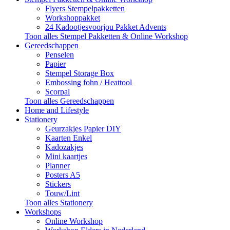
Flyers Stempelpakketten
Workshoppakket
24 Kadootjesvoorjou Pakket Advents
Toon alles Stempel Pakketten & Online Workshop
Gereedschappen
Penselen
Papier
Stempel Storage Box
Embossing fohn / Heattool
Scorpal
Toon alles Gereedschappen
Home and Lifestyle
Stationery
Geurzakjes Papier DIY
Kaarten Enkel
Kadozakjes
Mini kaartjes
Planner
Posters A5
Stickers
Touw/Lint
Toon alles Stationery
Workshops
Online Workshop