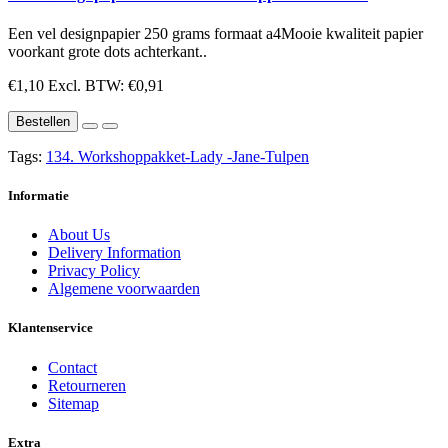
Een vel designpapier 250 grams formaat a4Mooie kwaliteit papier
voorkant grote dots achterkant..
€1,10
Excl. BTW: €0,91
Bestellen
Tags:
134. Workshoppakket-Lady -Jane-Tulpen
Informatie
About Us
Delivery Information
Privacy Policy
Algemene voorwaarden
Klantenservice
Contact
Retourneren
Sitemap
Extra