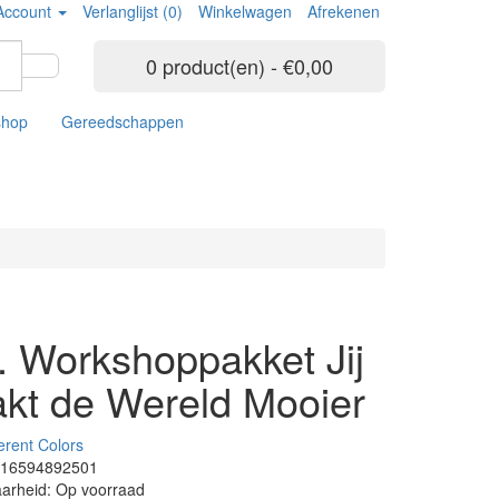
Account
Verlanglijst (0)
Winkelwagen
Afrekenen
0 product(en) - €0,00
shop
Gereedschappen
. Workshoppakket Jij
kt de Wereld Mooier
ferent Colors
116594892501
arheid: Op voorraad