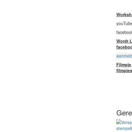
Worksho
youTube
faceboo
Wordt L
faceboo
aanmelde
Filmpje
filmpje
Gere