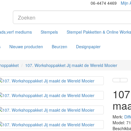
06-4474 4469
Mijn 
ads,verf mediums
Stempels
Stempel Pakketten & Online Work
s
Nieuwe producten
Beurzen
Designpapier
hoppakket
107. Workshoppakket Jij maakt de Wereld Mooier
107
maa
Merk:
Dif
Model: 7
Beschikba