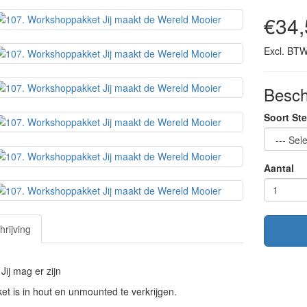
€34,
Excl. BTW
Besch
Soort St
Aantal
rijving
ij mag er zijn
et is in hout en unmounted te verkrijgen.