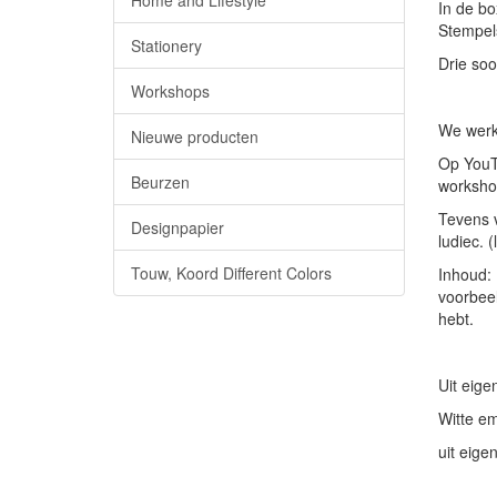
Home and Lifestyle
In de bo
Stempel
Stationery
Drie soo
Workshops
We werke
Nieuwe producten
Op YouTu
Beurzen
worksho
Tevens v
Designpapier
ludiec. 
Touw, Koord Different Colors
Inhoud:
voorbeel
hebt.
Uit eige
Witte e
uit eige