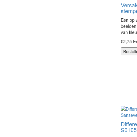
Versa
stemp
Een op w
beelden 
van kleu
€2,75
Ex
Bestell
Differ
S0105