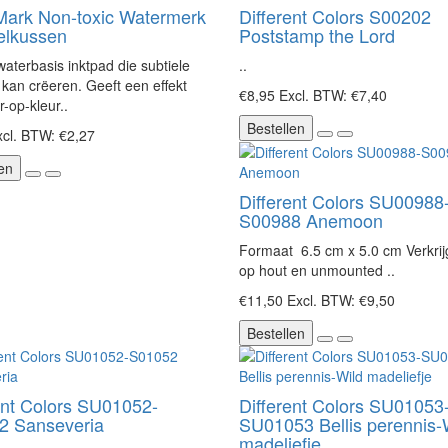
Mark Non-toxic Watermerk
Different Colors S00202
elkussen
Poststamp the Lord
aterbasis inktpad die subtiele
..
kan crëeren. Geeft een effekt
€8,95
Excl. BTW: €7,40
r-op-kleur..
Bestellen
cl. BTW: €2,27
en
Different Colors SU00988
S00988 Anemoon
Formaat 6.5 cm x 5.0 cm Verkri
op hout en unmounted ..
€11,50
Excl. BTW: €9,50
Bestellen
ent Colors SU01052-
Different Colors SU01053
2 Sanseveria
SU01053 Bellis perennis-
madeliefje