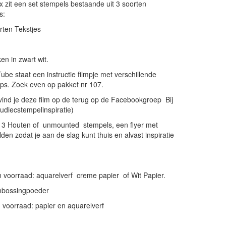
x zit een set stempels bestaande uit 3 soorten
s:
rten Tekstjes
n in zwart wit.
be staat een instructie filmpje met verschillende
ps. Zoek even op pakket nr 107.
ind je deze film op de terug op de Facebookgroep Bij
(ludiecstempelinspiratie)
 3 Houten of unmounted stempels, een flyer met
den zodat je aan de slag kunt thuis en alvast inspiratie
n voorraad: aquarelverf creme papier of Wit Papier.
mbossingpoeder
n voorraad: papier en aquarelverf