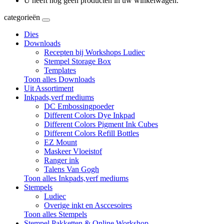
U heeft nog geen producten in uw winkelwagen.
categorieën
Dies
Downloads
Recepten bij Workshops Ludiec
Stempel Storage Box
Templates
Toon alles Downloads
Uit Assortiment
Inkpads,verf mediums
DC Embossingpoeder
Different Colors Dye Inkpad
Different Colors Pigment Ink Cubes
Different Colors Refill Bottles
EZ Mount
Maskeer Vloeistof
Ranger ink
Talens Van Gogh
Toon alles Inkpads,verf mediums
Stempels
Ludiec
Overige inkt en Asccesoires
Toon alles Stempels
Stempel Pakketten & Online Workshop