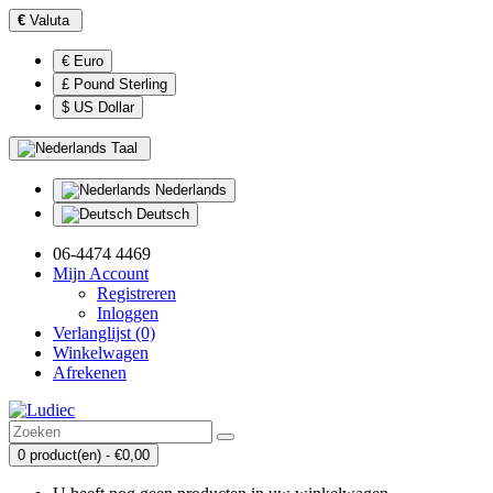
€
Valuta
€ Euro
£ Pound Sterling
$ US Dollar
Taal
Nederlands
Deutsch
06-4474 4469
Mijn Account
Registreren
Inloggen
Verlanglijst (0)
Winkelwagen
Afrekenen
0 product(en) - €0,00