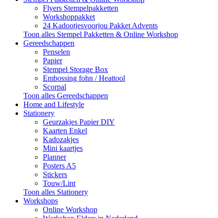
Flyers Stempelpakketten
Workshoppakket
24 Kadootjesvoorjou Pakket Advents
Toon alles Stempel Pakketten & Online Workshop
Gereedschappen
Penselen
Papier
Stempel Storage Box
Embossing fohn / Heattool
Scorpal
Toon alles Gereedschappen
Home and Lifestyle
Stationery
Geurzakjes Papier DIY
Kaarten Enkel
Kadozakjes
Mini kaartjes
Planner
Posters A5
Stickers
Touw/Lint
Toon alles Stationery
Workshops
Online Workshop