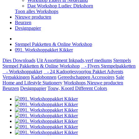
Workshop Elders in Nederland
Dag Workshop Ludiec Dirkshorn
Toon alles Workshops
Nieuwe producten
Beurzen
Designpapier
Stempel Pakketten & Online Workshop
091. Workshoppakket Kikker
Dies
Downloads
Uit Assortiment
Inkpads,verf mediums
Stempels
Stempel Pakketten & Online Workshop
- Flyers Stempelpakketten
- Workshoppakket
- 24 Kadootjesvoorjou Pakket Advents
Verpakkingen
Kadobonnen
Gereedschappen
Accessoires
Sale
Home and Lifestyle
Stationery
Workshops
Nieuwe producten
Beurzen
Designpapier
Touw, Koord Different Colors