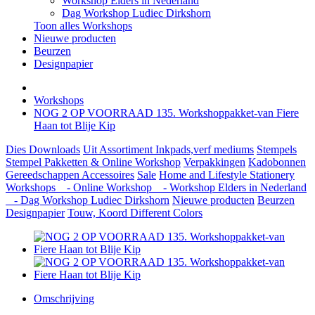
Workshop Elders in Nederland
Dag Workshop Ludiec Dirkshorn
Toon alles Workshops
Nieuwe producten
Beurzen
Designpapier
Workshops
NOG 2 OP VOORRAAD 135. Workshoppakket-van Fiere
Haan tot Blije Kip
Dies
Downloads
Uit Assortiment
Inkpads,verf mediums
Stempels
Stempel Pakketten & Online Workshop
Verpakkingen
Kadobonnen
Gereedschappen
Accessoires
Sale
Home and Lifestyle
Stationery
Workshops
- Online Workshop
- Workshop Elders in Nederland
- Dag Workshop Ludiec Dirkshorn
Nieuwe producten
Beurzen
Designpapier
Touw, Koord Different Colors
Omschrijving