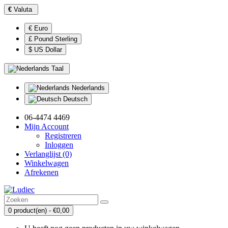
€
Valuta
€ Euro
£ Pound Sterling
$ US Dollar
Taal
Nederlands
Deutsch
06-4474 4469
Mijn Account
Registreren
Inloggen
Verlanglijst (0)
Winkelwagen
Afrekenen
0 product(en) - €0,00