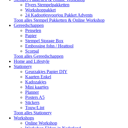
Flyers Stempelpakketten
Workshoppakket
24 Kadootjesvoorjou Pakket Advents
Toon alles Stempel Pakketten & Online Workshop
Gereedschappen
Penselen
Papier
Stempel Storage Box
Embossing fohn / Heattool
Scorpal
Toon alles Gereedschappen
Home and Lifestyle
Stationery
Geurzakjes Papier DIY
Kaarten Enkel
Kadozakjes
Mini kaartjes
Planner
Posters A5
Stickers
Touw/Lint
Toon alles Stationery
Workshops
Online Workshop