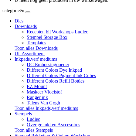
U heeft nog geen producten in uw winkelwagen.
categorieën
Dies
Downloads
Recepten bij Workshops Ludiec
Stempel Storage Box
Templates
Toon alles Downloads
Uit Assortiment
Inkpads,verf mediums
DC Embossingpoeder
Different Colors Dye Inkpad
Different Colors Pigment Ink Cubes
Different Colors Refill Bottles
EZ Mount
Maskeer Vloeistof
Ranger ink
Talens Van Gogh
Toon alles Inkpads,verf mediums
Stempels
Ludiec
Overige inkt en Asccesoires
Toon alles Stempels
Stempel Pakketten & Online Workshop