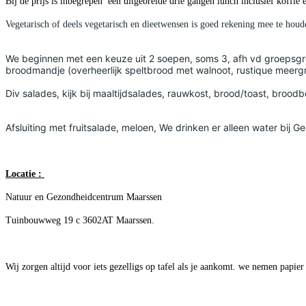
Bij de prijs is inbegrepen een uitgebreide drie gangen lunch inclusief koffie 
Vegetarisch of deels vegetarisch en dieetwensen is goed rekening mee te houd
We beginnen met een keuze uit 2 soepen, soms 3, afh vd groepsgro
broodmandje (overheerlijk speltbrood met walnoot, rustique meergr
Div salades, kijk bij maaltijdsalades, rauwkost, brood/toast, broodb
Afsluiting met fruitsalade, meloen, We drinken er alleen water bij
Locatie :
Natuur en Gezondheidcentrum Maarssen
Tuinbouwweg 19 c 3602AT Maarssen.
Wij zorgen altijd voor iets gezelligs op tafel als je aankomt. we nemen papier