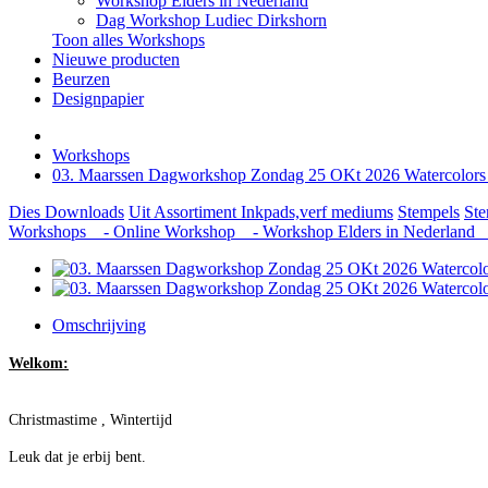
Workshop Elders in Nederland
Dag Workshop Ludiec Dirkshorn
Toon alles Workshops
Nieuwe producten
Beurzen
Designpapier
Workshops
03. Maarssen Dagworkshop Zondag 25 OKt 2026 Watercolors
Dies
Downloads
Uit Assortiment
Inkpads,verf mediums
Stempels
Ste
Workshops
- Online Workshop
- Workshop Elders in Nederland
-
Omschrijving
Welkom:
Christmastime , Wintertijd
Leuk dat je erbij bent.