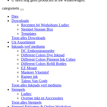
U heeft nog geen producten in uw winkelwagen.
categorieën
Dies
Downloads
Recepten bij Workshops Ludiec
Stempel Storage Box
Templates
Toon alles Downloads
Uit Assortiment
Inkpads,verf mediums
DC Embossingpoeder
Different Colors Dye Inkpad
Different Colors Pigment Ink Cubes
Different Colors Refill Bottles
EZ Mount
Maskeer Vloeistof
Ranger ink
Talens Van Gogh
Toon alles Inkpads,verf mediums
Stempels
Ludiec
Overige inkt en Asccesoires
Toon alles Stempels
Stempel Pakketten & Online Workshop