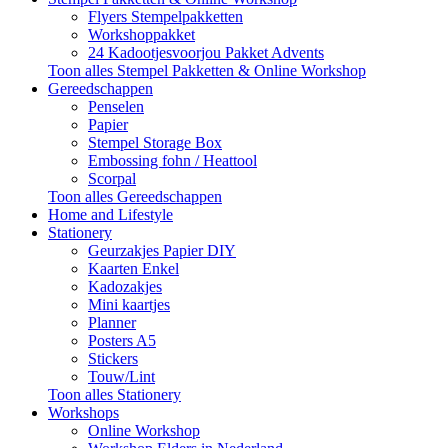
Flyers Stempelpakketten
Workshoppakket
24 Kadootjesvoorjou Pakket Advents
Toon alles Stempel Pakketten & Online Workshop
Gereedschappen
Penselen
Papier
Stempel Storage Box
Embossing fohn / Heattool
Scorpal
Toon alles Gereedschappen
Home and Lifestyle
Stationery
Geurzakjes Papier DIY
Kaarten Enkel
Kadozakjes
Mini kaartjes
Planner
Posters A5
Stickers
Touw/Lint
Toon alles Stationery
Workshops
Online Workshop