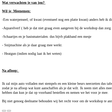
Wat verwachten je van jou?
Wil je Meenemen:
-Een waterpenseel, of kwast (eventueel nog een platte kwast) anders heb ik 
-Aquarelverf ( heb je dat niet graag even aangeven bij de workshop dan zorg 
-Schaartjes en je basismaterialen. dus bijvb plakband een mesje
- Snijmachine als je daar graag mee werkt.
- Heatgun (indien nodig laat ik het weten)
Na afloop:
Ik zal mijn auto volladen met stempels en een kleine beurs neerzetten dus taf
zodat je na afloop wat kunt aanschaffen als je dat wilt. Ik neem niet alles mee
hebben dan kun je dat op voorhand bestellen en nemen we het voor je mee.
Bij niet genoeg deelname behouden wij het recht voor om de workshop te ann