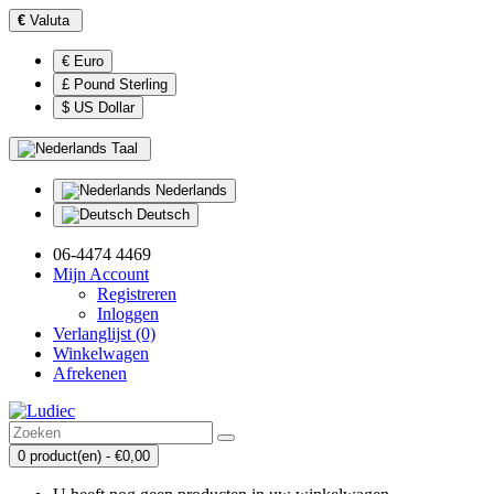
€
Valuta
€ Euro
£ Pound Sterling
$ US Dollar
Taal
Nederlands
Deutsch
06-4474 4469
Mijn Account
Registreren
Inloggen
Verlanglijst (0)
Winkelwagen
Afrekenen
0 product(en) - €0,00