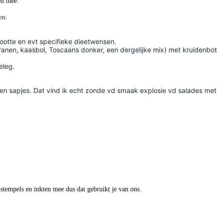
en thee.
en.
otte en evt specifieke dieetwensen.
anen, kaasbol, Toscaans donker, een dergelijke mix) met kruidenbot
eleg.
 Geen sapjes. Dat vind ik echt zonde vd smaak explosie vd salades me
 stempels en inkten mee dus dat gebruikt je van ons.