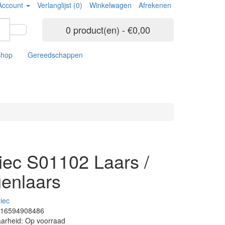
Account
Verlanglijst (0)
Winkelwagen
Afrekenen
0 product(en) - €0,00
shop
Gereedschappen
iec S01102 Laars /
enlaars
iec
116594908486
arheid: Op voorraad