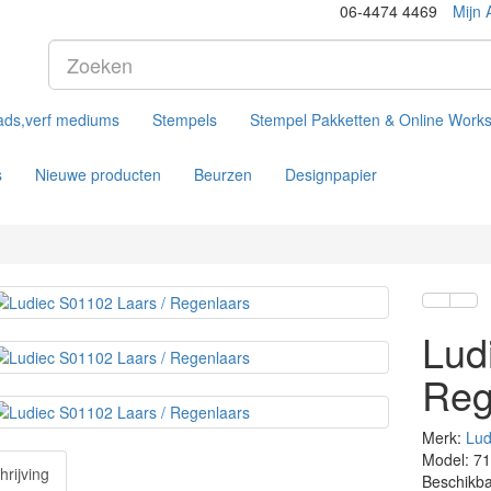
06-4474 4469
Mijn 
ads,verf mediums
Stempels
Stempel Pakketten & Online Work
s
Nieuwe producten
Beurzen
Designpapier
Lud
Reg
Merk:
Lud
Model: 7
rijving
Beschikba