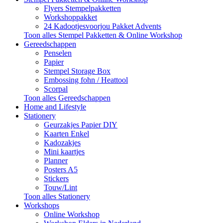
Flyers Stempelpakketten
Workshoppakket
24 Kadootjesvoorjou Pakket Advents
Toon alles Stempel Pakketten & Online Workshop
Gereedschappen
Penselen
Papier
Stempel Storage Box
Embossing fohn / Heattool
Scorpal
Toon alles Gereedschappen
Home and Lifestyle
Stationery
Geurzakjes Papier DIY
Kaarten Enkel
Kadozakjes
Mini kaartjes
Planner
Posters A5
Stickers
Touw/Lint
Toon alles Stationery
Workshops
Online Workshop