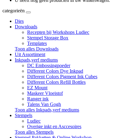
U heeft nog geen producten in uw winkelwagen.
categorieën
Dies
Downloads
Recepten bij Workshops Ludiec
Stempel Storage Box
Templates
Toon alles Downloads
Uit Assortiment
Inkpads,verf mediums
DC Embossingpoeder
Different Colors Dye Inkpad
Different Colors Pigment Ink Cubes
Different Colors Refill Bottles
EZ Mount
Maskeer Vloeistof
Ranger ink
Talens Van Gogh
Toon alles Inkpads,verf mediums
Stempels
Ludiec
Overige inkt en Asccesoires
Toon alles Stempels
Stempel Pakketten & Online Workshop