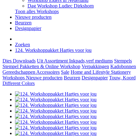
Workshop Elders in Nederland
Dag Workshop Ludiec Dirkshorn
Toon alles Workshops
Nieuwe producten
Beurzen
Designpapier
Zoeken
124. Workshoppakket Hartjes voor jou
Dies
Downloads
Uit Assortiment
Inkpads,verf mediums
Stempels
Stempel Pakketten & Online Workshop
Verpakkingen
Kadobonnen
Gereedschappen
Accessoires
Sale
Home and Lifestyle
Stationery
Workshops
Nieuwe producten
Beurzen
Designpapier
Touw, Koord
Different Colors