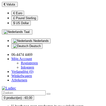
€
Valuta
€ Euro
£ Pound Sterling
$ US Dollar
Taal
Nederlands
Deutsch
06-4474 4469
Mijn Account
Registreren
Inloggen
Verlanglijst (0)
Winkelwagen
Afrekenen
0 product(en) - €0,00